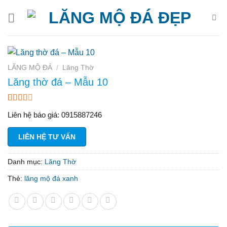
Bỏ
qua
nội
dung
LĂNG MỘ ĐÁ
/
Lăng Thờ
Lăng thờ đá – Mẫu 10
2.42
12
Liên hệ báo giá: 0915887246
trên 5
dựa
trên
LIÊN HỆ TƯ VẤN
đánh
giá
Danh mục:
Lăng Thờ
Thẻ:
lăng mộ đá xanh