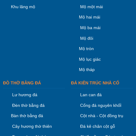
Khu lăng mộ
Mộ một mái
Mộ hai mái
Mộ ba mái
Mộ đôi
Mộ tròn
Mộ lục giác
Mộ tháp
ĐỒ THỜ BẰNG ĐÁ
ĐÁ KIÊN TRÚC NHÀ CỔ
Lư hương đá
Lan can đá
i
Đèn thờ bằng đá
Cổng đá nguyên khố
Bàn thờ bằng đá
Cột nhà - Cột đồng trụ
Cây hương thờ thiên
Đá kê chân cột gỗ