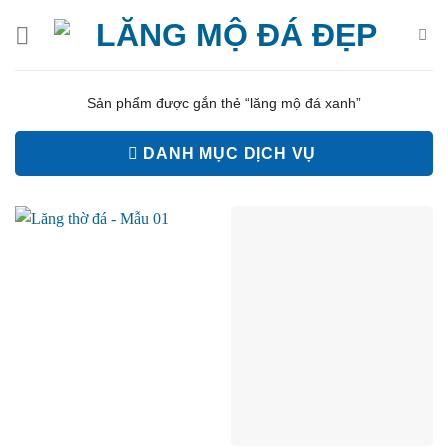
Bỏ
qua
nội
dung
Sản phẩm được gắn thẻ “lăng mộ đá xanh”
DANH MỤC DỊCH VỤ