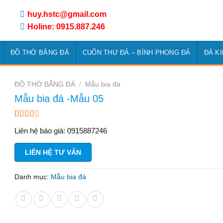
huy.hstc@gmail.com
Holine: 0915.887.246
ĐỒ THỜ BẰNG ĐÁ
CUỐN THƯ ĐÁ – BÌNH PHONG ĐÁ
ĐÁ K
ĐỒ THỜ BẰNG ĐÁ
/
Mẫu bia đá
Mẫu bia đá -Mẫu 05
2.50
2
Liên hệ báo giá: 0915887246
trên 5
dựa
trên
LIÊN HỆ TƯ VẤN
đánh
giá
Danh mục:
Mẫu bia đá