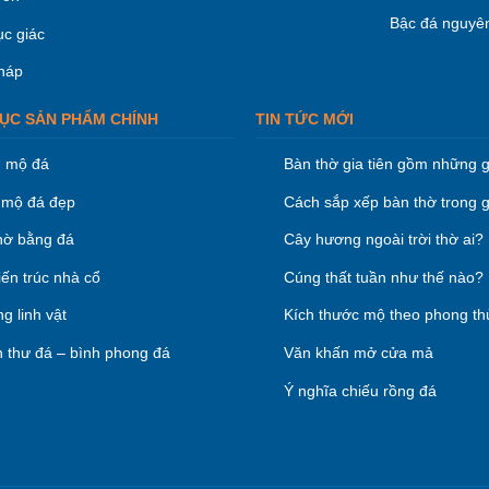
Bậc đá nguyên
ục giác
háp
ỤC SẢN PHẨM CHÍNH
TIN TỨC MỚI
 mộ đá
Bàn thờ gia tiên gồm những g
mộ đá đẹp
Cách sắp xếp bàn thờ trong g
hờ bằng đá
Cây hương ngoài trời thờ ai?
iến trúc nhà cổ
Cúng thất tuần như thế nào?
g linh vật
Kích thước mộ theo phong th
 thư đá – bình phong đá
Văn khấn mở cửa mả
Ý nghĩa chiếu rồng đá