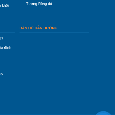
Tượng Rồng đá
 khối
BẢN ĐỒ DẪN ĐƯỜNG
ì?
ia đình
ủy