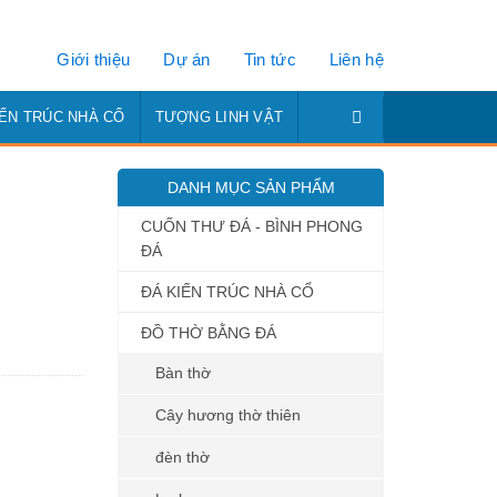
Giới thiệu
Dự án
Tin tức
Liên hệ
IẾN TRÚC NHÀ CỔ
TƯỢNG LINH VẬT
DANH MỤC SẢN PHẨM
CUỐN THƯ ĐÁ - BÌNH PHONG
ĐÁ
ĐÁ KIẾN TRÚC NHÀ CỔ
ĐỒ THỜ BẰNG ĐÁ
Bàn thờ
Cây hương thờ thiên
đèn thờ