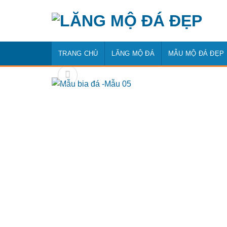
Bỏ
qua
nội
dung
TRANG CHỦ
LĂNG MỘ ĐÁ
MẪU MỘ ĐÁ ĐẸP