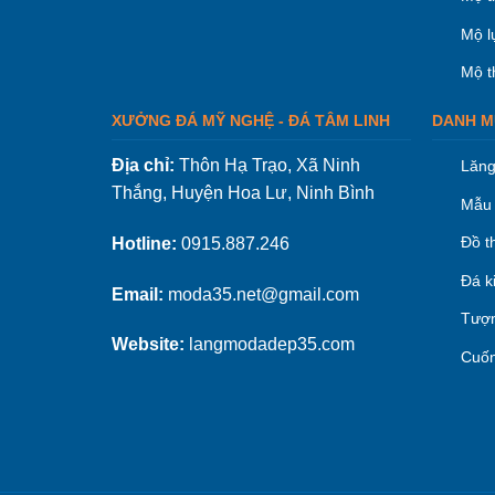
Mộ l
Mộ t
XƯỞNG ĐÁ MỸ NGHỆ - ĐÁ TÂM LINH
DANH M
Địa chỉ:
Thôn Hạ Trạo, Xã Ninh
Lăng
Thắng, Huyện Hoa Lư, Ninh Bình
Mẫu 
Đồ t
Hotline:
0915.887.246
Đá k
Email:
moda35.net@gmail.com
Tượn
Website:
langmodadep35.com
Cuốn