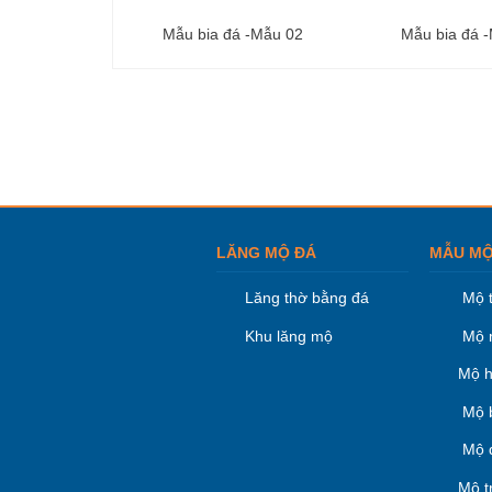
Mẫu bia đá -Mẫu 02
Mẫu bia đá 
LĂNG MỘ ĐÁ
MẪU MỘ
Lăng thờ bằng đá
Mộ 
Khu lăng mộ
Mộ 
Mộ h
Mộ 
Mộ 
Mộ t