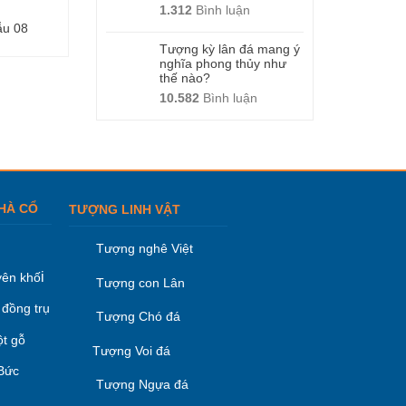
1.312
Bình luận
ẫu 08
Mẫu bia đá -Mẫu 10
Mẫu bia đá -Mẫu
Tượng kỳ lân đá mang ý
nghĩa phong thủy như
thế nào?
10.582
Bình luận
HÀ CỔ
TƯỢNG LINH VẬT
Tượng nghê Việt
i
ên khố
Tượng con Lân
 đồng trụ
Tượng Chó đá
ột gỗ
Tượng Voi đá
 Bức
Tượng Ngựa đá