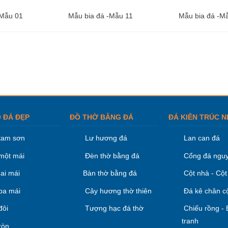
-Mẫu 01
Mẫu bia đá -Mẫu 11
Mẫu bia đá -M
 ĐÁ ĐẸP
ĐỒ THỜ BẰNG ĐÁ
ĐÁ KIÊN TRÚC N
tam sơn
Lư hương đá
Lan can đá
một mái
Đèn thờ bằng đá
Cổng đá nguy
ai mái
Bàn thờ bằng đá
Cột nhà - Cột
ba mái
Cây hương thờ thiên
Đá kê chân c
đôi
Tượng hạc đá thờ
Chiếu rồng -
tranh
ròn