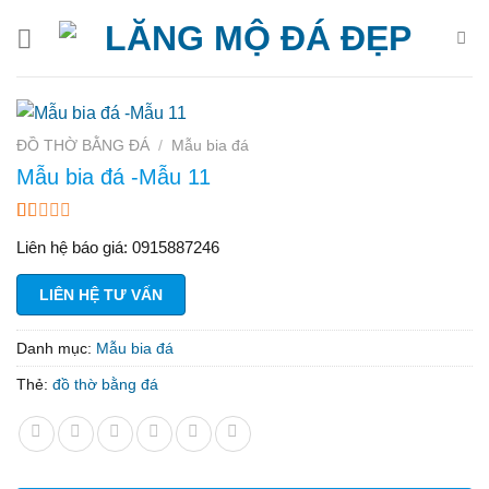
Bỏ
qua
nội
dung
ĐỒ THỜ BẰNG ĐÁ
/
Mẫu bia đá
Mẫu bia đá -Mẫu 11
1.00
4
Liên hệ báo giá: 0915887246
trên
5
dựa
LIÊN HỆ TƯ VẤN
trên
đánh
giá
Danh mục:
Mẫu bia đá
Thẻ:
đồ thờ bằng đá