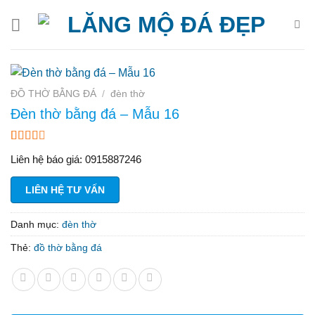
Bỏ
qua
nội
dung
ĐỒ THỜ BẰNG ĐÁ
/
đèn thờ
Đèn thờ bằng đá – Mẫu 16
2.60
35
Liên hệ báo giá: 0915887246
trên 5
dựa
trên
LIÊN HỆ TƯ VẤN
đánh
giá
Danh mục:
đèn thờ
Thẻ:
đồ thờ bằng đá