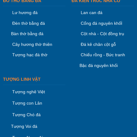
ĐỒ THỜ BẰNG ĐÁ
ĐÁ KIÊN TRÚC NHÀ CỔ
Lư hương đá
Lan can đá
i
Đèn thờ bằng đá
Cổng đá nguyên khố
Bàn thờ bằng đá
Cột nhà - Cột đồng trụ
Cây hương thờ thiên
Đá kê chân cột gỗ
Tượng hạc đá thờ
Chiếu rồng - Bức tranh
Bậc đá nguyên khối
TƯỢNG LINH VẬT
Tượng nghê Việt
Tượng con Lân
Tượng Chó đá
Tượng Voi đá