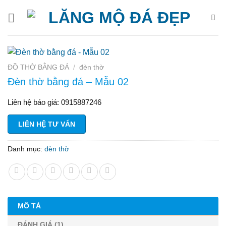
Bỏ
qua
nội
dung
ĐỒ THỜ BẰNG ĐÁ
/
đèn thờ
Đèn thờ bằng đá – Mẫu 02
Liên hệ báo giá: 0915887246
LIÊN HỆ TƯ VẤN
Danh mục:
đèn thờ
MÔ TẢ
ĐÁNH GIÁ (1)