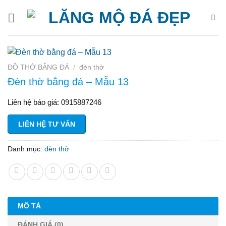
Bỏ
qua
nội
dung
ĐỒ THỜ BẰNG ĐÁ
/
đèn thờ
Đèn thờ bằng đá – Mẫu 13
Liên hệ báo giá: 0915887246
LIÊN HỆ TƯ VẤN
Danh mục:
đèn thờ
MÔ TẢ
ĐÁNH GIÁ (0)