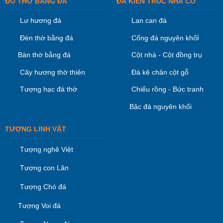
ĐỒ THỜ BẰNG ĐÁ
ĐÁ KIÊN TRÚC NHÀ CỔ
Lư hương đá
Lan can đá
i
Đèn thờ bằng đá
Cổng đá nguyên khố
Bàn thờ bằng đá
Cột nhà - Cột đồng trụ
Cây hương thờ thiên
Đá kê chân cột gỗ
Tượng hạc đá thờ
Chiếu rồng - Bức tranh
Bậc đá nguyên khối
TƯỢNG LINH VẬT
Tượng nghê Việt
Tượng con Lân
Tượng Chó đá
Tượng Voi đá