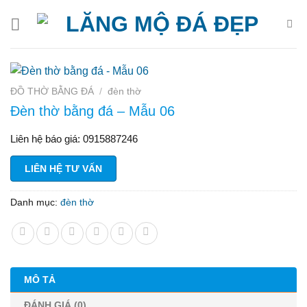
Bỏ
qua
nội
dung
ĐỒ THỜ BẰNG ĐÁ
/
đèn thờ
Đèn thờ bằng đá – Mẫu 06
Liên hệ báo giá: 0915887246
LIÊN HỆ TƯ VẤN
Danh mục:
đèn thờ
MÔ TẢ
ĐÁNH GIÁ (0)