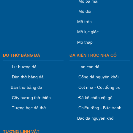
Mộ ba mái
Mộ đôi
Mộ tròn
Mộ lục giác
Mộ tháp
ĐỒ THỜ BẰNG ĐÁ
ĐÁ KIÊN TRÚC NHÀ CỔ
Lư hương đá
Lan can đá
i
Đèn thờ bằng đá
Cổng đá nguyên khố
Bàn thờ bằng đá
Cột nhà - Cột đồng trụ
Cây hương thờ thiên
Đá kê chân cột gỗ
Tượng hạc đá thờ
Chiếu rồng - Bức tranh
Bậc đá nguyên khối
TƯỢNG LINH VẬT