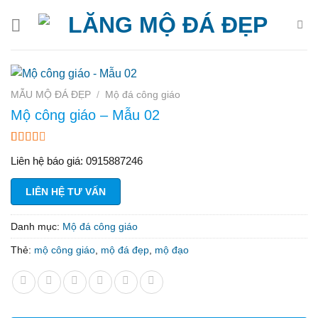
Bỏ
qua
nội
dung
MẪU MỘ ĐÁ ĐẸP
/
Mộ đá công giáo
Mộ công giáo – Mẫu 02
2.59
61
Liên hệ báo giá: 0915887246
trên 5
dựa
trên
LIÊN HỆ TƯ VẤN
đánh
giá
Danh mục:
Mộ đá công giáo
Thẻ:
mộ công giáo
,
mộ đá đẹp
,
mộ đạo