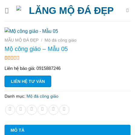
Bỏ
qua
nội
dung
MẪU MỘ ĐÁ ĐẸP
/
Mộ đá công giáo
Mộ công giáo – Mẫu 05
2.00
1
Liên hệ báo giá: 0915887246
trên
5
dựa
LIÊN HỆ TƯ VẤN
trên
đánh
giá
Danh mục:
Mộ đá công giáo
MÔ TẢ