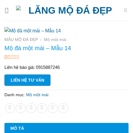
Bỏ
qua
nội
dung
MẪU MỘ ĐÁ ĐẸP
/
Mộ một mái
Mộ đá một mái – Mẫu 14
1.00
1
Liên hệ báo giá: 0915887246
trên
5
dựa
LIÊN HỆ TƯ VẤN
trên
đánh
giá
Danh mục:
Mộ một mái
MÔ TẢ