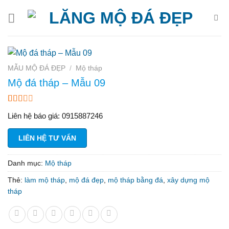
Bỏ
qua
nội
dung
MẪU MỘ ĐÁ ĐẸP
/
Mộ tháp
Mộ đá tháp – Mẫu 09
2.00
4
Liên hệ báo giá: 0915887246
trên
5
dựa
LIÊN HỆ TƯ VẤN
trên
đánh
giá
Danh mục:
Mộ tháp
Thẻ:
làm mộ tháp
,
mộ đá đẹp
,
mộ tháp bằng đá
,
xây dựng mộ
tháp