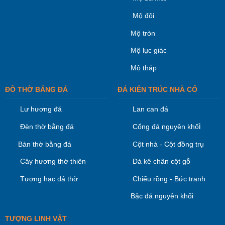
Mộ đôi
Mộ tròn
Mộ lục giác
Mộ tháp
ĐỒ THỜ BẰNG ĐÁ
ĐÁ KIÊN TRÚC NHÀ CỔ
Lư hương đá
Lan can đá
i
Đèn thờ bằng đá
Cổng đá nguyên khố
Bàn thờ bằng đá
Cột nhà - Cột đồng trụ
Cây hương thờ thiên
Đá kê chân cột gỗ
Tượng hạc đá thờ
Chiếu rồng - Bức tranh
Bậc đá nguyên khối
TƯỢNG LINH VẬT