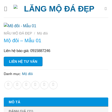
Bỏ
qua
nội
dung
MẪU MỘ ĐÁ ĐẸP
/
Mộ đôi
Mộ đôi – Mẫu 01
Liên hệ báo giá: 0915887246
LIÊN HỆ TƯ VẤN
Danh mục:
Mộ đôi
MÔ TẢ
ĐÁNH GIÁ (11)