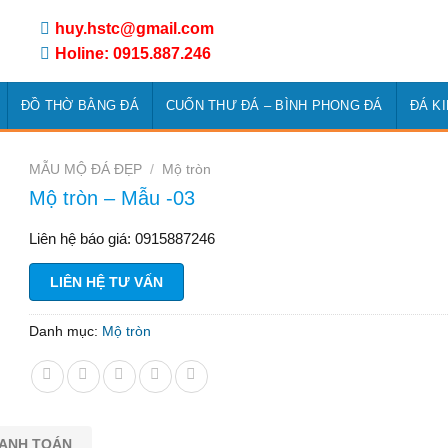
huy.hstc@gmail.com
Holine: 0915.887.246
ĐỒ THỜ BẰNG ĐÁ
CUỐN THƯ ĐÁ – BÌNH PHONG ĐÁ
ĐÁ K
MẪU MỘ ĐÁ ĐẸP
/
Mộ tròn
Mộ tròn – Mẫu -03
Liên hệ báo giá: 0915887246
LIÊN HỆ TƯ VẤN
Danh mục:
Mộ tròn
HANH TOÁN