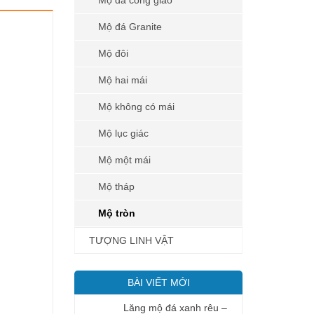
Mộ đá công giáo
Mộ đá Granite
Mộ đôi
Mộ hai mái
Mộ không có mái
Mộ lục giác
Mộ một mái
Mộ tháp
Mộ tròn
TƯỢNG LINH VẬT
BÀI VIẾT MỚI
Lăng mộ đá xanh rêu –