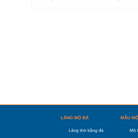
LĂNG MỘ ĐÁ
MẪU MỘ
Lăng thờ bằng đá
Mộ 