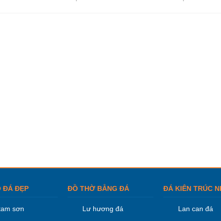
 ĐÁ ĐẸP
ĐỒ THỜ BẰNG ĐÁ
ĐÁ KIÊN TRÚC N
tam sơn
Lư hương đá
Lan can đá