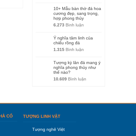
10+ Mẫu bàn thờ đá hoa
cương đẹp, sang trọng,
hợp phong thủy
6.273
Bình luận
Ý nghĩa tâm linh của
chiếu rồng đá
1.315
Bình luận
Tượng kỳ lân đá mang ý
nghĩa phong thủy như
thế nào?
10.609
Bình luận
HÀ CỔ
TƯỢNG LINH VẬT
Tượng nghê Việt