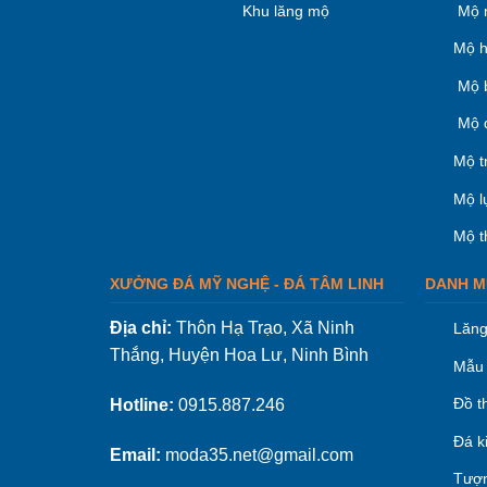
Khu lăng mộ
Mộ 
Mộ h
Mộ 
Mộ 
Mộ t
Mộ l
Mộ t
XƯỞNG ĐÁ MỸ NGHỆ - ĐÁ TÂM LINH
DANH M
Địa chỉ:
Thôn Hạ Trạo, Xã Ninh
Lăng
Thắng, Huyện Hoa Lư, Ninh Bình
Mẫu 
Đồ t
Hotline:
0915.887.246
Đá k
Email:
moda35.net@gmail.com
Tượn