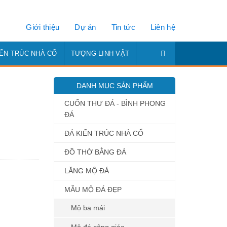
Giới thiệu
Dự án
Tin tức
Liên hệ
IẾN TRÚC NHÀ CỔ
TƯỢNG LINH VẬT
DANH MỤC SẢN PHẨM
CUỐN THƯ ĐÁ - BÌNH PHONG
ĐÁ
ĐÁ KIẾN TRÚC NHÀ CỔ
ĐỒ THỜ BẰNG ĐÁ
LĂNG MỘ ĐÁ
MẪU MỘ ĐÁ ĐẸP
Mộ ba mái