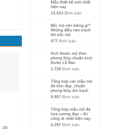
Mẫu thiết kế mới nhất
hiện nay
13.523
Bình luận
Bốc mộ nên kiêng gì?
Những điều nên tránh
khi bốc mộ
477
Bình luận
Kích thước mộ theo
phong thủy chuẩn kích
thước Lỗ Ban
1.726
Bình luận
Tổng hợp các mẫu mộ
đá tròn đẹp, chuẩn
phong thủy âm trạch
9.957
Bình luận
Tổng hợp mẫu mộ đá
hoa cương đẹp – thi
công rẻ nhất hiện nay
6.297
Bình luận
 -20
Mộ tròn – Mẫu -26
Mộ tròn – Mẫu -