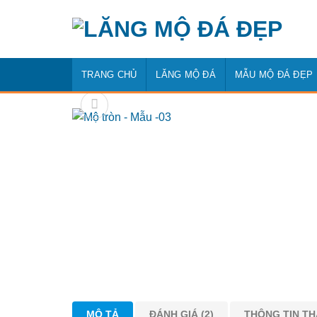
Bỏ
qua
nội
dung
TRANG CHỦ
LĂNG MỘ ĐÁ
MẪU MỘ ĐÁ ĐẸP
MÔ TẢ
ĐÁNH GIÁ (2)
THÔNG TIN T