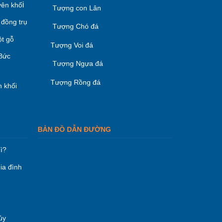
i
ên khố
Tượng con Lân
 đồng trụ
Tượng Chó đá
ột gỗ
Tượng Voi đá
 Bức
Tượng Ngựa đá
Tượng Rồng đá
 khối
BẢN ĐỒ DẪN ĐƯỜNG
ì?
ia đình
ủy