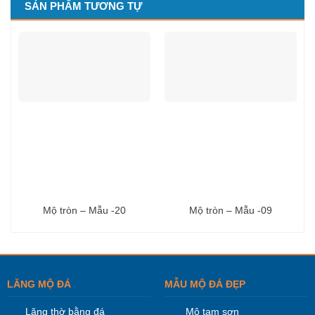
SẢN PHẨM TƯƠNG TỰ
Mộ tròn – Mẫu -20
Mộ tròn – Mẫu -09
LĂNG MỘ ĐÁ
MẪU MỘ ĐÁ ĐẸP
Lăng thờ bằng đá
Mộ tam sơn