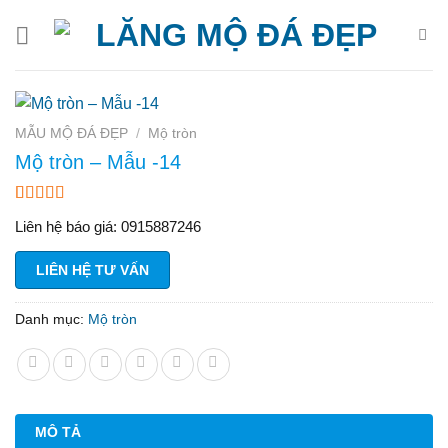
Bỏ
qua
nội
dung
MẪU MỘ ĐÁ ĐẸP
/
Mộ tròn
Mộ tròn – Mẫu -14
3.00
1
Liên hệ báo giá: 0915887246
trên 5
dựa
trên
LIÊN HỆ TƯ VẤN
đánh
giá
Danh mục:
Mộ tròn
MÔ TẢ