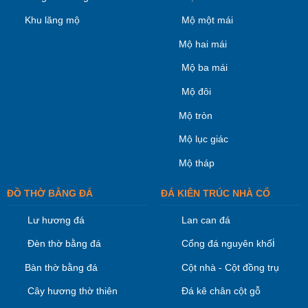
Khu lăng mộ
Mộ một mái
Mộ hai mái
Mộ ba mái
Mộ đôi
Mộ tròn
Mộ lục giác
Mộ tháp
ĐỒ THỜ BẰNG ĐÁ
ĐÁ KIÊN TRÚC NHÀ CỔ
Lư hương đá
Lan can đá
i
Đèn thờ bằng đá
Cổng đá nguyên khố
Bàn thờ bằng đá
Cột nhà - Cột đồng trụ
Cây hương thờ thiên
Đá kê chân cột gỗ