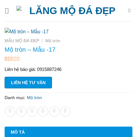
Bỏ
qua
nội
dung
MẪU MỘ ĐÁ ĐẸP
/
Mộ tròn
Mộ tròn – Mẫu -17
1.50
2
Liên hệ báo giá: 0915887246
trên
5
dựa
LIÊN HỆ TƯ VẤN
trên
đánh
giá
Danh mục:
Mộ tròn
MÔ TẢ