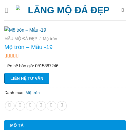
Bỏ
qua
nội
dung
MẪU MỘ ĐÁ ĐẸP
/
Mộ tròn
Mộ tròn – Mẫu -19
2.00
1
Liên hệ báo giá: 0915887246
trên
5
dựa
LIÊN HỆ TƯ VẤN
trên
đánh
giá
Danh mục:
Mộ tròn
MÔ TẢ