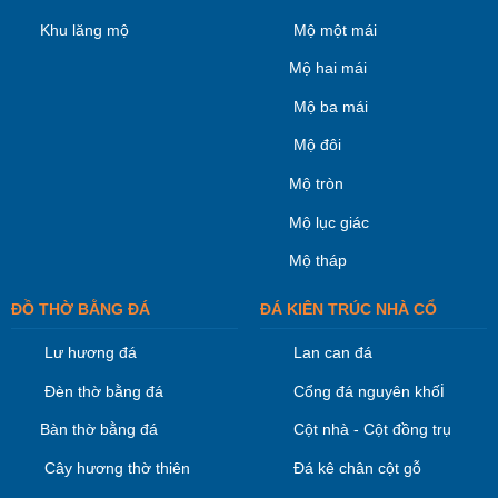
Khu lăng mộ
Mộ một mái
Mộ hai mái
Mộ ba mái
Mộ đôi
Mộ tròn
Mộ lục giác
Mộ tháp
ĐỒ THỜ BẰNG ĐÁ
ĐÁ KIÊN TRÚC NHÀ CỔ
Lư hương đá
Lan can đá
i
Đèn thờ bằng đá
Cổng đá nguyên khố
Bàn thờ bằng đá
Cột nhà - Cột đồng trụ
Cây hương thờ thiên
Đá kê chân cột gỗ