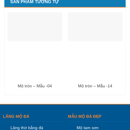
SẢN PHẨM TƯƠNG TỰ
Mộ tròn – Mẫu -04
Mộ tròn – Mẫu -14
LĂNG MỘ ĐÁ
MẪU MỘ ĐÁ ĐẸP
Lăng thờ bằng đá
Mộ tam sơn