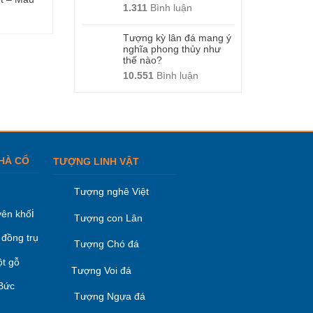
1.311
Bình luận
10
06
Tượng kỳ lân đá mang ý
nghĩa phong thủy như
thế nào?
10.551
Bình luận
HÀ CỔ
TƯỢNG LINH VẬT
Tượng nghê Việt
i
ên khố
Tượng con Lân
 đồng trụ
Tượng Chó đá
ột gỗ
Tượng Voi đá
 Bức
Tượng Ngựa đá