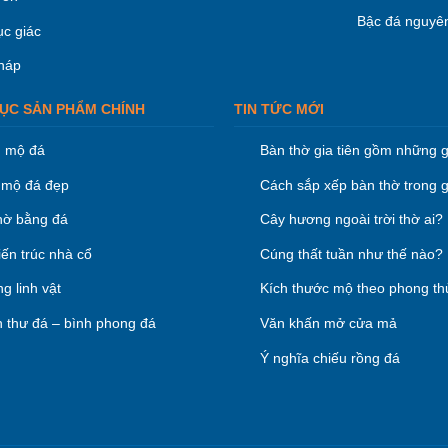
Bậc đá nguyên
ục giác
háp
ỤC SẢN PHẨM CHÍNH
TIN TỨC MỚI
 mộ đá
Bàn thờ gia tiên gồm những g
mộ đá đẹp
Cách sắp xếp bàn thờ trong g
hờ bằng đá
Cây hương ngoài trời thờ ai?
iến trúc nhà cổ
Cúng thất tuần như thế nào?
g linh vật
Kích thước mộ theo phong th
 thư đá – bình phong đá
Văn khấn mở cửa mả
Ý nghĩa chiếu rồng đá