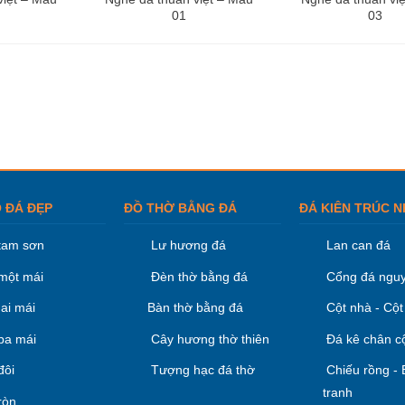
01
03
 ĐÁ ĐẸP
ĐỒ THỜ BẰNG ĐÁ
ĐÁ KIÊN TRÚC N
tam sơn
Lư hương đá
Lan can đá
một mái
Đèn thờ bằng đá
Cổng đá nguy
ai mái
Bàn thờ bằng đá
Cột nhà - Cột
ba mái
Cây hương thờ thiên
Đá kê chân c
đôi
Tượng hạc đá thờ
Chiếu rồng -
tranh
ròn