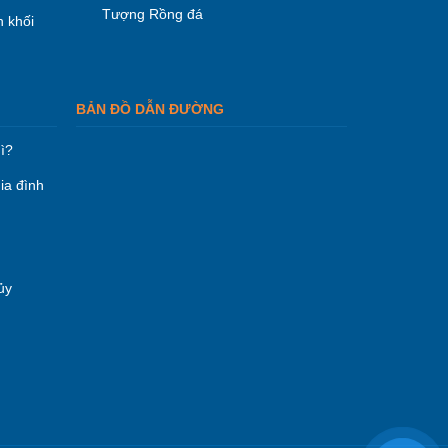
Tượng Rồng đá
 khối
BẢN ĐỒ DẪN ĐƯỜNG
ì?
ia đình
ủy