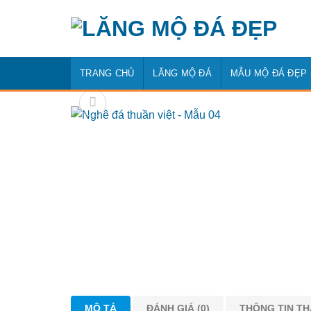
Bỏ
qua
nội
dung
TRANG CHỦ
LĂNG MỘ ĐÁ
MẪU MỘ ĐÁ ĐẸP
MÔ TẢ
ĐÁNH GIÁ (0)
THÔNG TIN T