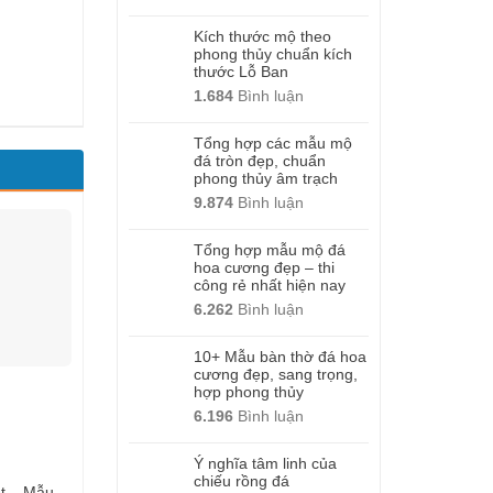
Kích thước mộ theo
phong thủy chuẩn kích
thước Lỗ Ban
1.684
Bình luận
Tổng hợp các mẫu mộ
đá tròn đẹp, chuẩn
phong thủy âm trạch
9.874
Bình luận
Tổng hợp mẫu mộ đá
hoa cương đẹp – thi
công rẻ nhất hiện nay
6.262
Bình luận
10+ Mẫu bàn thờ đá hoa
cương đẹp, sang trọng,
hợp phong thủy
6.196
Bình luận
Ý nghĩa tâm linh của
chiếu rồng đá
ệt – Mẫu
Nghê đá thuần việt – Mẫu
Nghê đá thuần việt