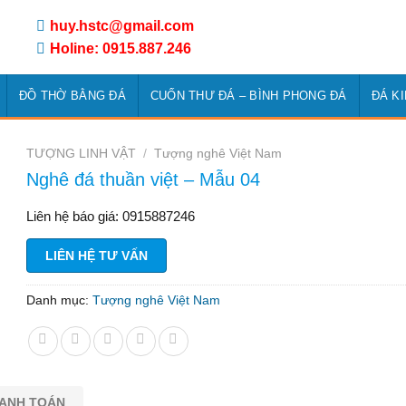
huy.hstc@gmail.com
Holine: 0915.887.246
ĐỒ THỜ BẰNG ĐÁ
CUỐN THƯ ĐÁ – BÌNH PHONG ĐÁ
ĐÁ K
TƯỢNG LINH VẬT
/
Tượng nghê Việt Nam
Nghê đá thuần việt – Mẫu 04
Liên hệ báo giá: 0915887246
LIÊN HỆ TƯ VẤN
Danh mục:
Tượng nghê Việt Nam
HANH TOÁN