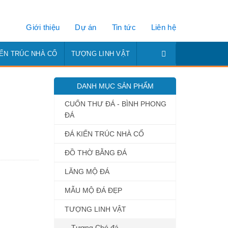
Giới thiệu
Dự án
Tin tức
Liên hệ
IẾN TRÚC NHÀ CỔ
TƯỢNG LINH VẬT
DANH MỤC SẢN PHẨM
CUỐN THƯ ĐÁ - BÌNH PHONG
ĐÁ
ĐÁ KIẾN TRÚC NHÀ CỔ
ĐỒ THỜ BẰNG ĐÁ
LĂNG MỘ ĐÁ
MẪU MỘ ĐÁ ĐẸP
TƯỢNG LINH VẬT
Tượng Chó đá