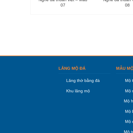
07
08
LĂNG MỘ ĐÁ
MẪU MỘ
Lăng thờ bằng đá
Mộ 
Khu lăng mộ
Mộ 
Mộ h
Mộ 
Mộ 
Mộ t