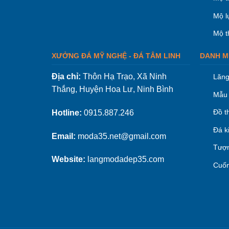
Mộ l
Mộ t
XƯỞNG ĐÁ MỸ NGHỆ - ĐÁ TÂM LINH
DANH M
Địa chỉ:
Thôn Hạ Trạo, Xã Ninh
Lăng
Thắng, Huyện Hoa Lư, Ninh Bình
Mẫu 
Đồ t
Hotline:
0915.887.246
Đá k
Email:
moda35.net@gmail.com
Tượn
Website:
langmodadep35.com
Cuốn