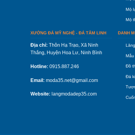
Mộ l
Mộ t
XƯỞNG ĐÁ MỸ NGHỆ - ĐÁ TÂM LINH
DANH M
Địa chỉ:
Thôn Hạ Trạo, Xã Ninh
Lăng
Thắng, Huyện Hoa Lư, Ninh Bình
Mẫu 
Đồ t
Hotline:
0915.887.246
Đá k
Email:
moda35.net@gmail.com
Tượn
Website:
langmodadep35.com
Cuốn