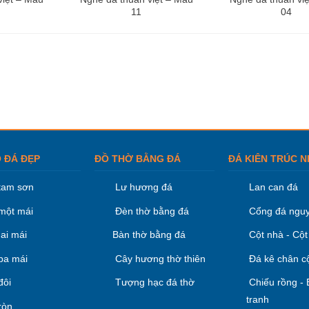
11
04
 ĐÁ ĐẸP
ĐỒ THỜ BẰNG ĐÁ
ĐÁ KIÊN TRÚC N
tam sơn
Lư hương đá
Lan can đá
một mái
Đèn thờ bằng đá
Cổng đá nguy
ai mái
Bàn thờ bằng đá
Cột nhà - Cột
ba mái
Cây hương thờ thiên
Đá kê chân c
đôi
Tượng hạc đá thờ
Chiếu rồng -
tranh
ròn