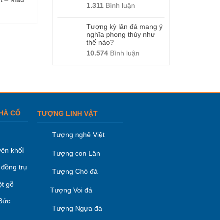
1.311
Bình luận
03
01
Tượng kỳ lân đá mang ý
nghĩa phong thủy như
thế nào?
10.574
Bình luận
HÀ CỔ
TƯỢNG LINH VẬT
Tượng nghê Việt
i
ên khố
Tượng con Lân
 đồng trụ
Tượng Chó đá
ột gỗ
Tượng Voi đá
 Bức
Tượng Ngựa đá