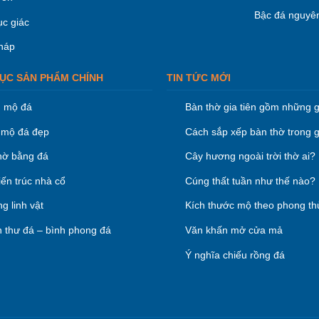
Bậc đá nguyên
ục giác
háp
ỤC SẢN PHẨM CHÍNH
TIN TỨC MỚI
 mộ đá
Bàn thờ gia tiên gồm những g
mộ đá đẹp
Cách sắp xếp bàn thờ trong g
hờ bằng đá
Cây hương ngoài trời thờ ai?
iến trúc nhà cổ
Cúng thất tuần như thế nào?
g linh vật
Kích thước mộ theo phong th
 thư đá – bình phong đá
Văn khấn mở cửa mả
Ý nghĩa chiếu rồng đá