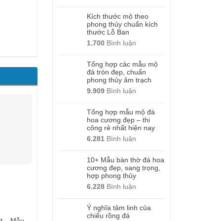
Kích thước mộ theo
phong thủy chuẩn kích
thước Lỗ Ban
1.700
Bình luận
Tổng hợp các mẫu mộ
đá tròn đẹp, chuẩn
phong thủy âm trạch
9.909
Bình luận
Tổng hợp mẫu mộ đá
hoa cương đẹp – thi
công rẻ nhất hiện nay
6.281
Bình luận
10+ Mẫu bàn thờ đá hoa
cương đẹp, sang trọng,
hợp phong thủy
6.228
Bình luận
Ý nghĩa tâm linh của
chiếu rồng đá
ệt – Mẫu
Nghê đá thuần việt – Mẫu
Nghê đá thuần việt