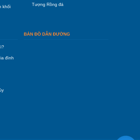
Tượng Rồng đá
 khối
BẢN ĐỒ DẪN ĐƯỜNG
ì?
ia đình
ủy