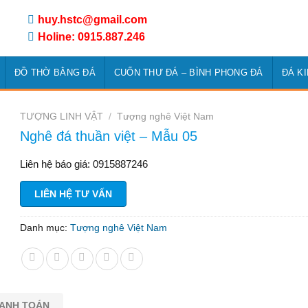
huy.hstc@gmail.com
Holine: 0915.887.246
ĐỒ THỜ BẰNG ĐÁ
CUỐN THƯ ĐÁ – BÌNH PHONG ĐÁ
ĐÁ K
TƯỢNG LINH VẬT
/
Tượng nghê Việt Nam
Nghê đá thuần việt – Mẫu 05
Liên hệ báo giá: 0915887246
LIÊN HỆ TƯ VẤN
Danh mục:
Tượng nghê Việt Nam
HANH TOÁN