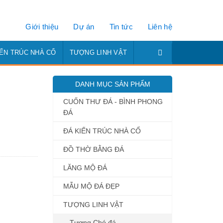
Giới thiệu
Dự án
Tin tức
Liên hệ
IẾN TRÚC NHÀ CỔ
TƯỢNG LINH VẬT
DANH MỤC SẢN PHẨM
CUỐN THƯ ĐÁ - BÌNH PHONG
ĐÁ
ĐÁ KIẾN TRÚC NHÀ CỔ
ĐỒ THỜ BẰNG ĐÁ
LĂNG MỘ ĐÁ
MẪU MỘ ĐÁ ĐẸP
TƯỢNG LINH VẬT
Tượng Chó đá