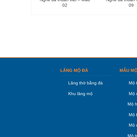
02
09
LĂNG MỘ ĐÁ
MẪU MỘ
Lăng thờ bằng đá
Mộ 
Khu lăng mộ
Mộ 
Mộ h
Mộ 
Mộ 
Mộ t