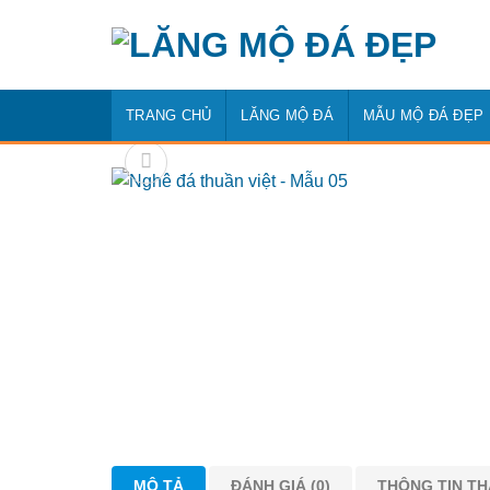
Bỏ
qua
nội
dung
TRANG CHỦ
LĂNG MỘ ĐÁ
MẪU MỘ ĐÁ ĐẸP
MÔ TẢ
ĐÁNH GIÁ (0)
THÔNG TIN T