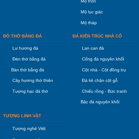
Mộ tròn
Mộ lục giác
Mộ tháp
ĐỒ THỜ BẰNG ĐÁ
ĐÁ KIÊN TRÚC NHÀ CỔ
Lư hương đá
Lan can đá
i
Đèn thờ bằng đá
Cổng đá nguyên khố
Bàn thờ bằng đá
Cột nhà - Cột đồng trụ
Cây hương thờ thiên
Đá kê chân cột gỗ
Tượng hạc đá thờ
Chiếu rồng - Bức tranh
Bậc đá nguyên khối
TƯỢNG LINH VẬT
Tượng nghê Việt