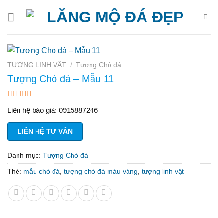
Bỏ
qua
nội
dung
TƯỢNG LINH VẬT
/
Tượng Chó đá
Tượng Chó đá – Mẫu 11
1.00
6
Liên hệ báo giá: 0915887246
trên
5
dựa
LIÊN HỆ TƯ VẤN
trên
đánh
giá
Danh mục:
Tượng Chó đá
Thẻ:
mẫu chó đá
,
tượng chó đá màu vàng
,
tượng linh vật