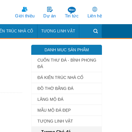
Giới thiệu
Dự án
Tin tức
Liên hệ
IẾN TRÚC NHÀ CỔ
TƯỢNG LINH VẬT
DANH MỤC SẢN PHẨM
CUỐN THƯ ĐÁ - BÌNH PHONG
ĐÁ
ĐÁ KIẾN TRÚC NHÀ CỔ
ĐỒ THỜ BẰNG ĐÁ
LĂNG MỘ ĐÁ
MẪU MỘ ĐÁ ĐẸP
TƯỢNG LINH VẬT
Tượng Chó đá