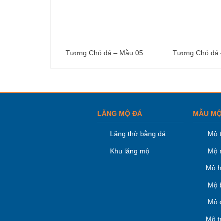
Tượng Chó đá – Mẫu 05
Tượng Chó đá 
LĂNG MỘ ĐÁ
MẪU MỘ
Lăng thờ bằng đá
Mộ 
Khu lăng mộ
Mộ 
Mộ h
Mộ 
Mộ 
Mộ t