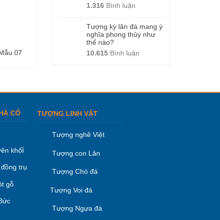
1.316
Bình luận
Tượng kỳ lân đá mang ý
nghĩa phong thủy như
thế nào?
 Mẫu 07
Tượng Chó đá – Mẫu 04
Tượng Chó đá – M
10.615
Bình luận
HÀ CỔ
TƯỢNG LINH VẬT
Tượng nghê Việt
i
ên khố
Tượng con Lân
 đồng trụ
Tượng Chó đá
ột gỗ
Tượng Voi đá
 Bức
Tượng Ngựa đá