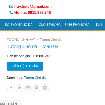
huy.hstc@gmail.com
Holine: 0915.887.246
ĐỒ THỜ BẰNG ĐÁ
CUỐN THƯ ĐÁ – BÌNH PHONG ĐÁ
ĐÁ K
TƯỢNG LINH VẬT
/
Tượng Chó đá
Tượng Chó đá – Mẫu 03
Liên hệ báo giá: 0915887246
LIÊN HỆ TƯ VẤN
Danh mục:
Tượng Chó đá
HANH TOÁN