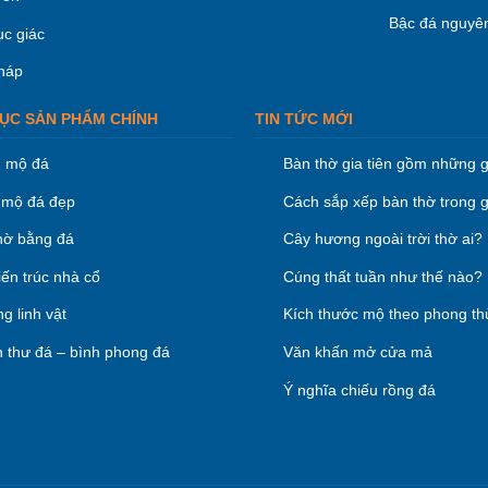
Bậc đá nguyên
ục giác
háp
ỤC SẢN PHẨM CHÍNH
TIN TỨC MỚI
 mộ đá
Bàn thờ gia tiên gồm những g
mộ đá đẹp
Cách sắp xếp bàn thờ trong g
hờ bằng đá
Cây hương ngoài trời thờ ai?
iến trúc nhà cổ
Cúng thất tuần như thế nào?
g linh vật
Kích thước mộ theo phong th
 thư đá – bình phong đá
Văn khấn mở cửa mả
Ý nghĩa chiếu rồng đá