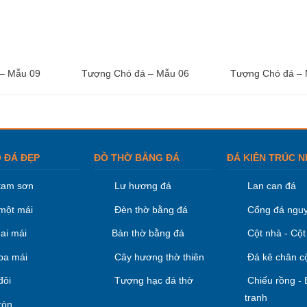
– Mẫu 09
Tượng Chó đá – Mẫu 06
Tượng Chó đá –
 ĐÁ ĐẸP
ĐỒ THỜ BẰNG ĐÁ
ĐÁ KIÊN TRÚC N
tam sơn
Lư hương đá
Lan can đá
một mái
Đèn thờ bằng đá
Cổng đá nguy
ai mái
Bàn thờ bằng đá
Cột nhà - Cột
ba mái
Cây hương thờ thiên
Đá kê chân c
đôi
Tượng hạc đá thờ
Chiếu rồng -
tranh
ròn