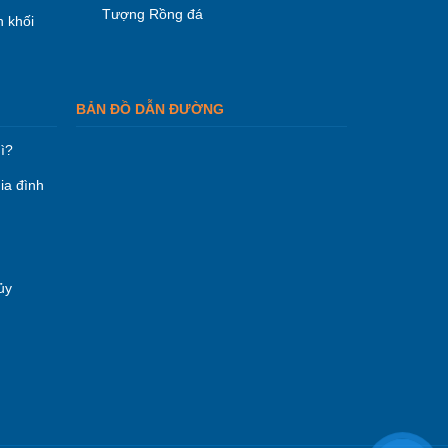
Tượng Rồng đá
 khối
BẢN ĐỒ DẪN ĐƯỜNG
ì?
ia đình
ủy