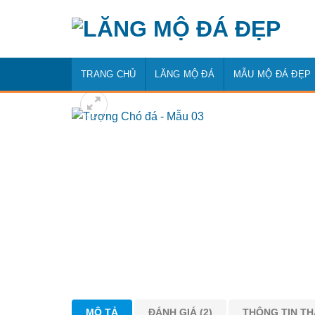
Bỏ
qua
nội
dung
TRANG CHỦ
LĂNG MỘ ĐÁ
MẪU MỘ ĐÁ ĐẸP
MÔ TẢ
ĐÁNH GIÁ (2)
THÔNG TIN T