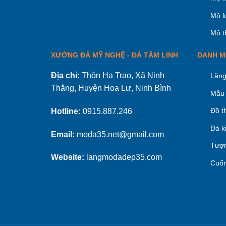
Mộ l
Mộ t
XƯỞNG ĐÁ MỸ NGHỆ - ĐÁ TÂM LINH
DANH M
Địa chỉ:
Thôn Hạ Trạo, Xã Ninh
Lăng
Thắng, Huyện Hoa Lư, Ninh Bình
Mẫu 
Đồ t
Hotline:
0915.887.246
Đá k
Email:
moda35.net@gmail.com
Tượn
Website:
langmodadep35.com
Cuốn