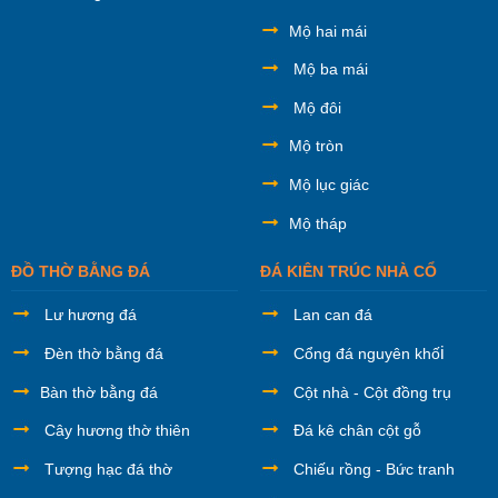
Mộ hai mái
Mộ ba mái
Mộ đôi
Mộ tròn
Mộ lục giác
Mộ tháp
ĐỒ THỜ BẰNG ĐÁ
ĐÁ KIÊN TRÚC NHÀ CỔ
Lư hương đá
Lan can đá
i
Đèn thờ bằng đá
Cổng đá nguyên khố
Bàn thờ bằng đá
Cột nhà - Cột đồng trụ
Cây hương thờ thiên
Đá kê chân cột gỗ
Tượng hạc đá thờ
Chiếu rồng - Bức tranh