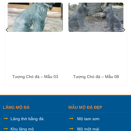
Tượng Chó đá – Mẫu 03
Tượng Chó đá – Mẫu 08
LĂNG MỘ ĐÁ
MẪU MỘ ĐÁ ĐẸP
Lăng thờ bằng đá
Mộ tam sơn
Khu lăng mộ
Mộ một mái