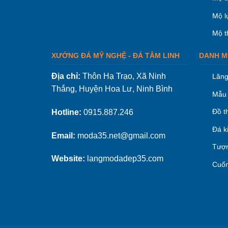
Mộ l
Mộ t
XƯỞNG ĐÁ MỸ NGHỆ - ĐÁ TÂM LINH
DANH M
Địa chỉ:
Thôn Hạ Trạo, Xã Ninh
Lăng
Thắng, Huyện Hoa Lư, Ninh Bình
Mẫu 
Đồ t
Hotline:
0915.887.246
Đá k
Email:
moda35.net@gmail.com
Tượn
Website:
langmodadep35.com
Cuốn