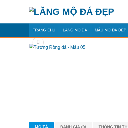
Bỏ
qua
nội
dung
TRANG CHỦ
LĂNG MỘ ĐÁ
MẪU MỘ ĐÁ ĐẸP
MÔ TẢ
ĐÁNH GIÁ (0)
THÔNG TIN T