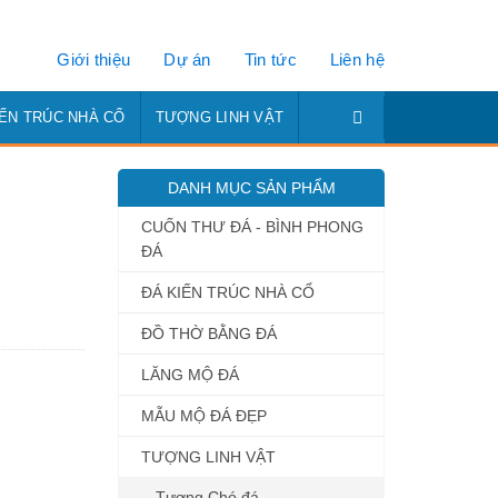
Giới thiệu
Dự án
Tin tức
Liên hệ
IẾN TRÚC NHÀ CỔ
TƯỢNG LINH VẬT
DANH MỤC SẢN PHẨM
CUỐN THƯ ĐÁ - BÌNH PHONG
ĐÁ
ĐÁ KIẾN TRÚC NHÀ CỔ
ĐỒ THỜ BẰNG ĐÁ
LĂNG MỘ ĐÁ
MẪU MỘ ĐÁ ĐẸP
TƯỢNG LINH VẬT
Tượng Chó đá