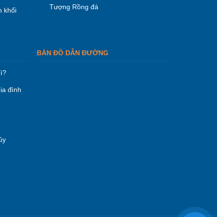
Tượng Rồng đá
 khối
BẢN ĐỒ DẪN ĐƯỜNG
ì?
ia đình
ủy