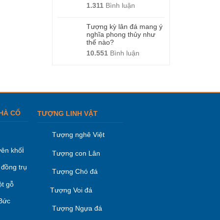
1.311
Bình luận
Tượng kỳ lân đá mang ý
nghĩa phong thủy như
thế nào?
10.551
Bình luận
HÀ CỔ
TƯỢNG LINH VẬT
Tượng nghê Việt
i
ên khố
Tượng con Lân
 đồng trụ
Tượng Chó đá
ột gỗ
Tượng Voi đá
 Bức
Tượng Ngựa đá