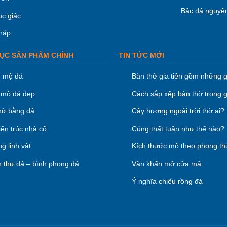
Bậc đá nguyên
ục giác
háp
ỤC SẢN PHẨM CHÍNH
TIN TỨC MỚI
 mộ đá
Bàn thờ gia tiên gồm những g
mộ đá đẹp
Cách sắp xếp bàn thờ trong g
hờ bằng đá
Cây hương ngoài trời thờ ai?
iến trúc nhà cổ
Cúng thất tuần như thế nào?
g linh vật
Kích thước mộ theo phong th
 thư đá – bình phong đá
Văn khấn mở cửa mả
Ý nghĩa chiếu rồng đá