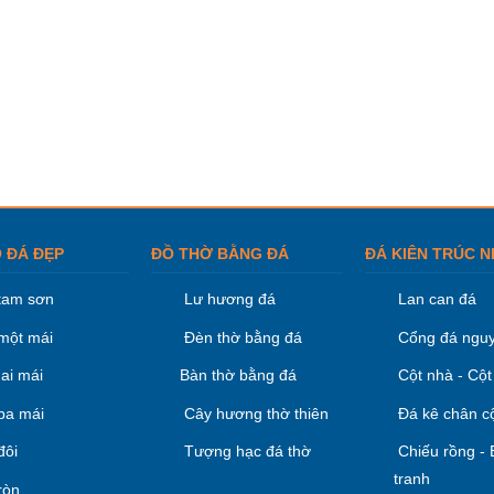
 ĐÁ ĐẸP
ĐỒ THỜ BẰNG ĐÁ
ĐÁ KIÊN TRÚC N
tam sơn
Lư hương đá
Lan can đá
một mái
Đèn thờ bằng đá
Cổng đá nguy
ai mái
Bàn thờ bằng đá
Cột nhà - Cột
ba mái
Cây hương thờ thiên
Đá kê chân c
đôi
Tượng hạc đá thờ
Chiếu rồng -
tranh
ròn