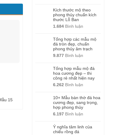
Kích thước mộ theo
phong thủy chuẩn kích
thước Lỗ Ban
1.684
Bình luận
Tổng hợp các mẫu mộ
đá tròn đẹp, chuẩn
phong thủy âm trạch
9.877
Bình luận
Tổng hợp mẫu mộ đá
hoa cương đẹp – thi
công rẻ nhất hiện nay
6.262
Bình luận
10+ Mẫu bàn thờ đá hoa
Mẫu 15
Tượng Rồng đá – Mẫu 09
Tượng Voi đá – Mẫ
cương đẹp, sang trọng,
hợp phong thủy
6.197
Bình luận
Ý nghĩa tâm linh của
chiếu rồng đá