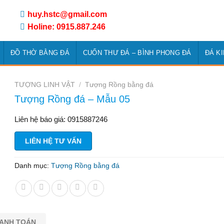
huy.hstc@gmail.com
Holine: 0915.887.246
ĐỒ THỜ BẰNG ĐÁ
CUỐN THƯ ĐÁ – BÌNH PHONG ĐÁ
ĐÁ K
TƯỢNG LINH VẬT
/
Tượng Rồng bằng đá
Tượng Rồng đá – Mẫu 05
Liên hệ báo giá: 0915887246
LIÊN HỆ TƯ VẤN
Danh mục:
Tượng Rồng bằng đá
HANH TOÁN