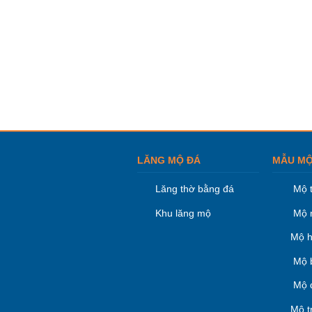
LĂNG MỘ ĐÁ
MẪU MỘ
Lăng thờ bằng đá
Mộ 
Khu lăng mộ
Mộ 
Mộ h
Mộ 
Mộ 
Mộ t