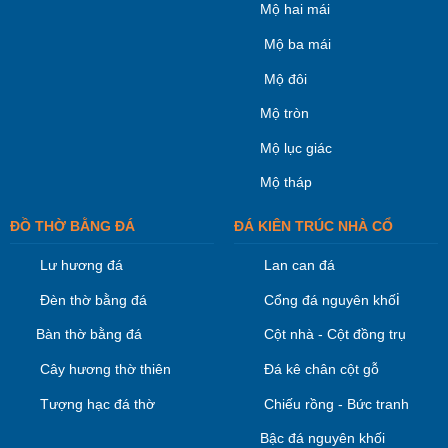
Mộ hai mái
Mộ ba mái
Mộ đôi
Mộ tròn
Mộ lục giác
Mộ tháp
ĐỒ THỜ BẰNG ĐÁ
ĐÁ KIÊN TRÚC NHÀ CỔ
Lư hương đá
Lan can đá
i
Đèn thờ bằng đá
Cổng đá nguyên khố
Bàn thờ bằng đá
Cột nhà - Cột đồng trụ
Cây hương thờ thiên
Đá kê chân cột gỗ
Tượng hạc đá thờ
Chiếu rồng - Bức tranh
Bậc đá nguyên khối