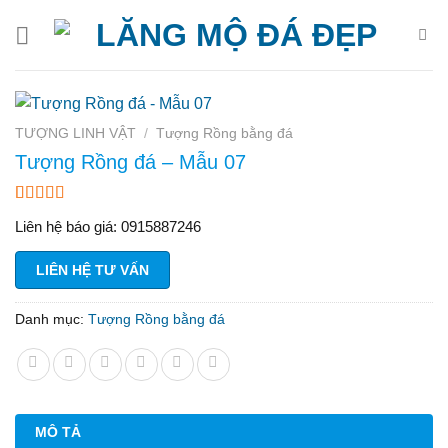
Bỏ
qua
nội
dung
TƯỢNG LINH VẬT
/
Tượng Rồng bằng đá
Tượng Rồng đá – Mẫu 07
3.67
3
trên
Liên hệ báo giá: 0915887246
5 dựa
trên
đánh
giá
LIÊN HỆ TƯ VẤN
Danh mục:
Tượng Rồng bằng đá
MÔ TẢ