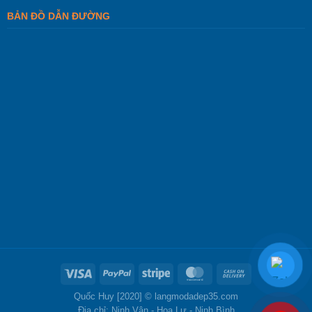
BẢN ĐỒ DẪN ĐƯỜNG
Quốc Huy [2020] ©
langmodadep35.com
Địa chỉ: Ninh Vân - Hoa Lư - Ninh Bình