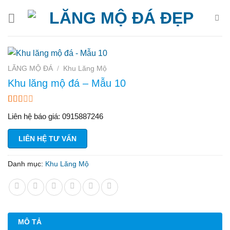
Bỏ
qua
nội
dung
LĂNG MỘ ĐÁ
/
Khu Lăng Mộ
Khu lăng mộ đá – Mẫu 10
1.83
6
Liên hệ báo giá: 0915887246
trên
5
dựa
LIÊN HỆ TƯ VẤN
trên
đánh
giá
Danh mục:
Khu Lăng Mộ
MÔ TẢ