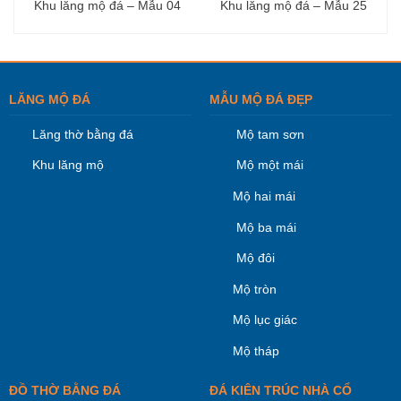
Khu lăng mộ đá – Mẫu 04
Khu lăng mộ đá – Mẫu 25
LĂNG MỘ ĐÁ
MẪU MỘ ĐÁ ĐẸP
Lăng thờ bằng đá
Mộ tam sơn
Khu lăng mộ
Mộ một mái
Mộ hai mái
Mộ ba mái
Mộ đôi
Mộ tròn
Mộ lục giác
Mộ tháp
ĐỒ THỜ BẰNG ĐÁ
ĐÁ KIÊN TRÚC NHÀ CỔ