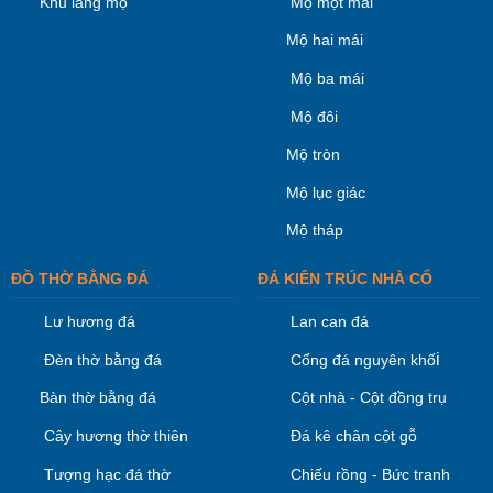
Khu lăng mộ
Mộ một mái
Mộ hai mái
Mộ ba mái
Mộ đôi
Mộ tròn
Mộ lục giác
Mộ tháp
ĐỒ THỜ BẰNG ĐÁ
ĐÁ KIÊN TRÚC NHÀ CỔ
Lư hương đá
Lan can đá
i
Đèn thờ bằng đá
Cổng đá nguyên khố
Bàn thờ bằng đá
Cột nhà - Cột đồng trụ
Cây hương thờ thiên
Đá kê chân cột gỗ
Tượng hạc đá thờ
Chiếu rồng - Bức tranh