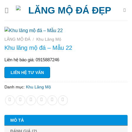
Bỏ
qua
nội
dung
LĂNG MỘ ĐÁ
/
Khu Lăng Mộ
Khu lăng mộ đá – Mẫu 22
Liên hệ báo giá: 0915887246
LIÊN HỆ TƯ VẤN
Danh mục:
Khu Lăng Mộ
MÔ TẢ
ĐÁNH GIÁ (2)