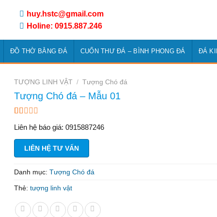
huy.hstc@gmail.com
Holine: 0915.887.246
ĐỒ THỜ BẰNG ĐÁ
CUỐN THƯ ĐÁ – BÌNH PHONG ĐÁ
ĐÁ K
TƯỢNG LINH VẬT
/
Tượng Chó đá
Tượng Chó đá – Mẫu 01
1.13
8
Liên hệ báo giá: 0915887246
trên
5
dựa
LIÊN HỆ TƯ VẤN
trên
đánh
giá
Danh mục:
Tượng Chó đá
Thẻ:
tượng linh vật