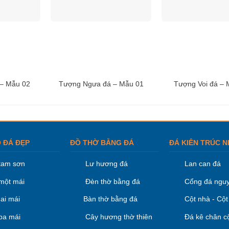
– Mẫu 02
Tượng Ngưa đá – Mẫu 01
Tượng Voi đá – 
 ĐÁ ĐẸP
ĐỒ THỜ BẰNG ĐÁ
ĐÁ KIÊN TRÚC N
tam sơn
Lư hương đá
Lan can đá
một mái
Đèn thờ bằng đá
Cổng đá nguy
ai mái
Bàn thờ bằng đá
Cột nhà - Cột
ba mái
Cây hương thờ thiên
Đá kê chân c