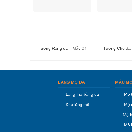
Tượng Rồng đá – Mẫu 04
Tượng Chó đá 
LĂNG MỘ ĐÁ
MẪU MỘ
Lăng thờ bằng đá
Mộ 
Khu lăng mộ
Mộ 
Mộ h
Mộ 