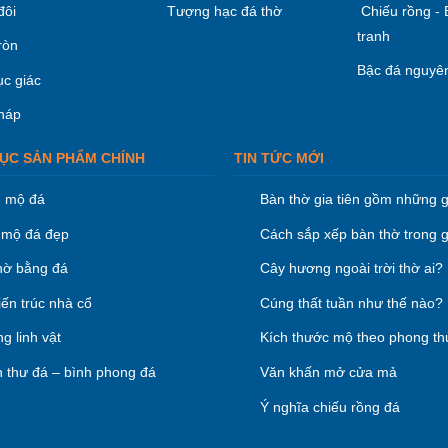
đôi
Tượng hạc đá thờ
Chiếu rồng -
tranh
ròn
Bậc đá nguyên
ục giác
háp
ỤC SẢN PHẨM CHÍNH
TIN TỨC MỚI
 mộ đá
Bàn thờ gia tiên gồm những g
mộ đá đẹp
Cách sắp xếp bàn thờ trong g
hờ bằng đá
Cây hương ngoài trời thờ ai?
iến trúc nhà cổ
Cúng thất tuần như thế nào?
g linh vật
Kích thước mộ theo phong th
 thư đá – bình phong đá
Văn khấn mở cửa mả
Ý nghĩa chiếu rồng đá