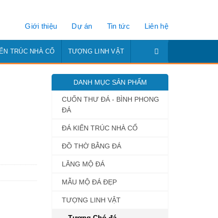
Giới thiệu
Dự án
Tin tức
Liên hệ
IẾN TRÚC NHÀ CỔ
TƯỢNG LINH VẬT
DANH MỤC SẢN PHẨM
CUỐN THƯ ĐÁ - BÌNH PHONG
ĐÁ
ĐÁ KIẾN TRÚC NHÀ CỔ
ĐỒ THỜ BẰNG ĐÁ
LĂNG MỘ ĐÁ
MẪU MỘ ĐÁ ĐẸP
TƯỢNG LINH VẬT
Tượng Chó đá