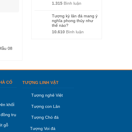
1.315
Bình luận
Tượng kỳ lân đá mang ý
nghĩa phong thủy như
thế nào?
10.610
Bình luận
Nghê đá thuần việt
Mẫu 08
Tượng Voi đá – Mẫu 11
08
HÀ CỔ
TƯỢNG LINH VẬT
Tượng nghê Việt
i
ên khố
Tượng con Lân
 đồng trụ
Tượng Chó đá
ột gỗ
Tượng Voi đá