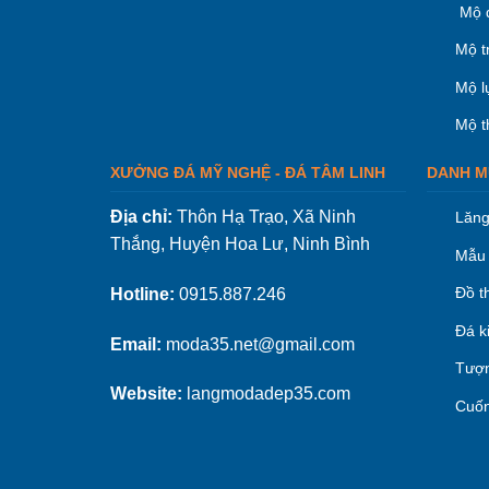
Mộ 
Mộ t
Mộ l
Mộ t
XƯỞNG ĐÁ MỸ NGHỆ - ĐÁ TÂM LINH
DANH M
Địa chỉ:
Thôn Hạ Trạo, Xã Ninh
Lăng
Thắng, Huyện Hoa Lư, Ninh Bình
Mẫu 
Đồ t
Hotline:
0915.887.246
Đá k
Email:
moda35.net@gmail.com
Tượn
Website:
langmodadep35.com
Cuốn