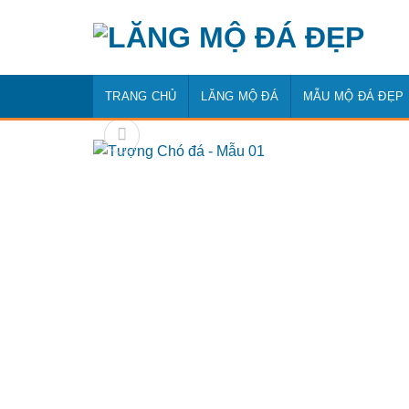
Bỏ
qua
nội
dung
TRANG CHỦ
LĂNG MỘ ĐÁ
MẪU MỘ ĐÁ ĐẸP