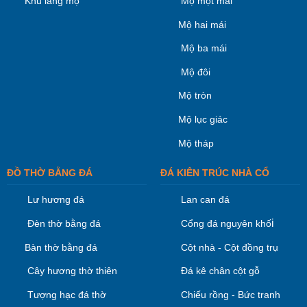
Khu lăng mộ
Mộ một mái
Mộ hai mái
Mộ ba mái
Mộ đôi
Mộ tròn
Mộ lục giác
Mộ tháp
ĐỒ THỜ BẰNG ĐÁ
ĐÁ KIÊN TRÚC NHÀ CỔ
Lư hương đá
Lan can đá
i
Đèn thờ bằng đá
Cổng đá nguyên khố
Bàn thờ bằng đá
Cột nhà - Cột đồng trụ
Cây hương thờ thiên
Đá kê chân cột gỗ
Tượng hạc đá thờ
Chiếu rồng - Bức tranh