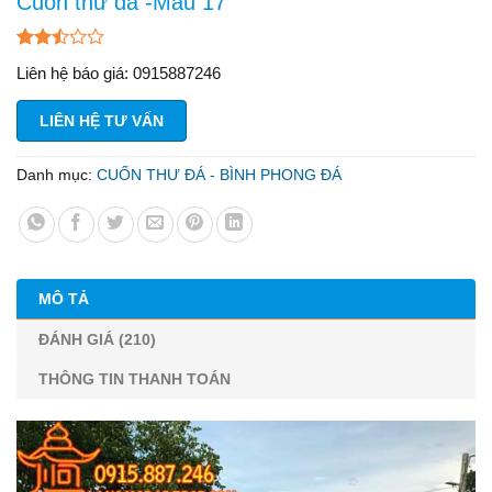
Cuốn thư đá -Mẫu 17
2.48
73
Liên hệ báo giá: 0915887246
trên 5
dựa
trên
LIÊN HỆ TƯ VẤN
đánh
giá
Danh mục:
CUỐN THƯ ĐÁ - BÌNH PHONG ĐÁ
MÔ TẢ
ĐÁNH GIÁ (210)
THÔNG TIN THANH TOÁN