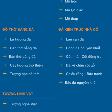
Mộ tròn
Mộ lục giác
Mộ tháp
ĐỒ THỜ BẰNG ĐÁ
ĐÁ KIÊN TRÚC NHÀ CỔ
Lư hương đá
Lan can đá
i
Đèn thờ bằng đá
Cổng đá nguyên khố
Bàn thờ bằng đá
Cột nhà - Cột đồng trụ
Cây hương thờ thiên
Đá kê chân cột gỗ
Tượng hạc đá thờ
Chiếu rồng - Bức tranh
Bậc đá nguyên khối
TƯỢNG LINH VẬT
Tượng nghê Việt