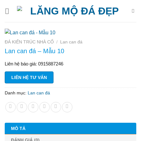
Bỏ
qua
nội
dung
ĐÁ KIẾN TRÚC NHÀ CỔ
/
Lan can đá
Lan can đá – Mẫu 10
Liên hệ báo giá: 0915887246
LIÊN HỆ TƯ VẤN
Danh mục:
Lan can đá
MÔ TẢ
ĐÁNH GIÁ (0)