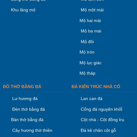
Khu lăng mộ
Mộ một mái
Mộ hai mái
Mộ ba mái
Mộ đôi
Mộ tròn
Mộ lục giác
Mộ tháp
ĐỒ THỜ BẰNG ĐÁ
ĐÁ KIÊN TRÚC NHÀ CỔ
Lư hương đá
Lan can đá
i
Đèn thờ bằng đá
Cổng đá nguyên khố
Bàn thờ bằng đá
Cột nhà - Cột đồng trụ
Cây hương thờ thiên
Đá kê chân cột gỗ